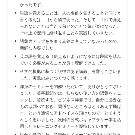
かったです。
単語を覚えることは、人の名前を覚えることと同じと
言う考えは、目から鱗であった。そして、１回で覚え
られないことは当たり前とのことで気が楽になった。
その上で翌日に繰り返すことを実践していきたい。
語彙力アップをあまり真剣に考えていなかったので、
新鮮な内容でした。
英単語を覚える（使える）ようになるには段階を踏ん
でいく必要があることが良く理解できました。
科学的根拠に基づく説得力ある講義、有難うございま
した。実践のみとつくづく感じます。
渾身のセミナーを開催いただいて、ありがとうござい
ました。英字新聞では、知らない使い方の語彙をチェ
ックし、音読する、ビジネス洋書では、自分に必要な
ものは調べておき、関係ないところはとりあえず飛ば
す、という適切なアドバイスを頂けたので、とてもう
れしく思いました。次回の公式ボキャブラリー本を活
用したトレーニングセミナーも期待しています。
目から鱗でした。音声からイメージができれば和訳不