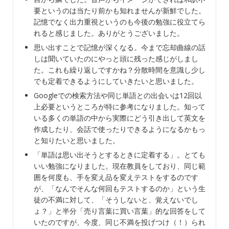
要というのは当たり前かも知れませんが新鮮でした。
記憶でなく出力重視というのも今後の勉強に役立てら
れると感じました。ありがとうございました。
思い出すことで記憶が深くなる。今まで忘却曲線の話
しは聞いていたのにやっと頭に残った感じがしまし
た。これも繰り返しですかね？分散時間を意識し少し
でも定着できるようにしていきたいと思いました。
Googleでの検索方法や同じ単語との出会いは12回以
上必要というところが特に参考になりました。知って
いる多くの単語の中から実際にどう引き出して英文を
作成したり、会話で使ったりできるようになるかもっ
と知りたいと思いました。
「単語は思い出そうとするときに定着する」。とても
いい勉強になりました。現在教員をしており、同じ範
囲を何度も、手を変え品を変えテストをするのです
が、「なんでそんな何回もテストするのか」という生
徒の不満に対して、「そうしないと、覚えないでし
ょ？」と半分「売り言葉に買い言葉」的な回答をして
いたのですが、今度、同じ不満を投げつけ（！）られ