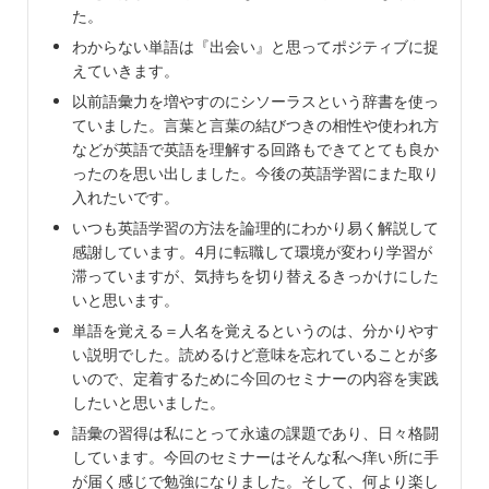
た。
わからない単語は『出会い』と思ってポジティブに捉
えていきます。
以前語彙力を増やすのにシソーラスという辞書を使っ
ていました。言葉と言葉の結びつきの相性や使われ方
などが英語で英語を理解する回路もできてとても良か
ったのを思い出しました。今後の英語学習にまた取り
入れたいです。
いつも英語学習の方法を論理的にわかり易く解説して
感謝しています。4月に転職して環境が変わり学習が
滞っていますが、気持ちを切り替えるきっかけにした
いと思います。
単語を覚える＝人名を覚えるというのは、分かりやす
い説明でした。読めるけど意味を忘れていることが多
いので、定着するために今回のセミナーの内容を実践
したいと思いました。
語彙の習得は私にとって永遠の課題であり、日々格闘
しています。今回のセミナーはそんな私へ痒い所に手
が届く感じで勉強になりました。そして、何より楽し