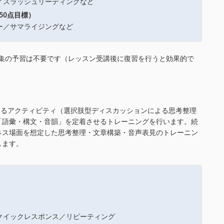
スラッシュリーディングなど
950点目標）
／サマライジングなど
公式問題集の予習は不要です（レッスン受講後に復習を行うと効果的で
付けて考えるアクティビティ（選択肢型ディスカッションによる思考整理
「語彙・構文・音韻」を定着させるトレーニングを行います。続
ネス場面を想定した思考整理・文章構築・音声表見のトレーニン
します。
イックレスポンス／リピーティング