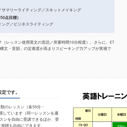
サマリーライティング／スキットメイキング
950点目標）
ング／ビジネスライティング
す（レッスン使用英文の音読／所要時間10分程度）。さらに、ET
・構文・音韻」の定着度が高まりスピーキング力アップが実感で
設定です。
種類のレッスン（各50分・
開講しています（同一レッスンを週
ッスンを自由に受講できるほか、受
オ視聴も自由にできます。