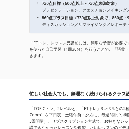
・
730点目標（600点以上～730点未満対象）
プレゼンテーション／クエスチョンメイキング／
・
860点プラス目標（730点以上対象で、860点・
ディスカッション／サマライジング／レポーティ
「ETトレ」レッスン受講前には、簡単な予習が必要で
を使った自己学習（1回30分）を行うことで、「語彙
きます。
忙しい社会人でも、無理なく続けられるクラス
「TOEICトレ」2レベルと、「ETトレ」3レベルとの5
Zoom）を平日夜、土曜午前・夕方に、毎週3回ずつ
3回開講）。サブスクリプション方式で、お好きなレ
講できなかったレッスンや復習したいレッスンのビデ