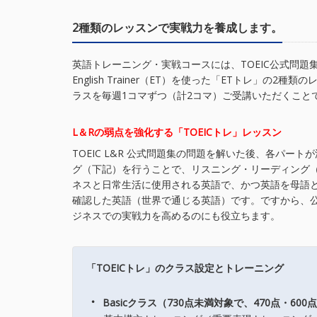
2種類のレッスンで実戦力を養成します。
英語トレーニング・実戦コースには、TOEIC公式問題集
English Trainer（ET）を使った「ETトレ」の
ラスを毎週1コマずつ（計2コマ）ご受講いただくこと
L＆Rの弱点を強化する「TOEICトレ」レッスン
TOEIC L&R 公式問題集の問題を解いた後、各パ
グ（下記）を行うことで、リスニング・リーディング（L
ネスと日常生活に使用される英語で、かつ英語を母語
確認した英語（世界で通じる英語）です。ですから、
ジネスでの実戦力を高めるのにも役立ちます。
「TOEICトレ」のクラス設定とトレーニング
・
Basicクラス（730点未満対象で、470点・600