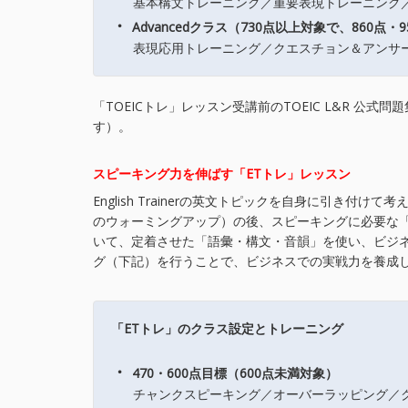
基本構文トレーニング／重要表現トレーニング／
・
Advancedクラス（730点以上対象で、860点・
表現応用トレーニング／クエスチョン＆アンサー
「TOEICトレ」レッスン受講前のTOEIC L&R 
す）。
スピーキング力を伸ばす「ETトレ」レッスン
English Trainerの英文トピックを自身に引き
のウォーミングアップ）の後、スピーキングに必要な
いて、定着させた「語彙・構文・音韻」を使い、ビジ
グ（下記）を行うことで、ビジネスでの実戦力を養成
「ETトレ」のクラス設定とトレーニング
・
470・600点目標（600点未満対象）
チャンクスピーキング／オーバーラッピング／ク